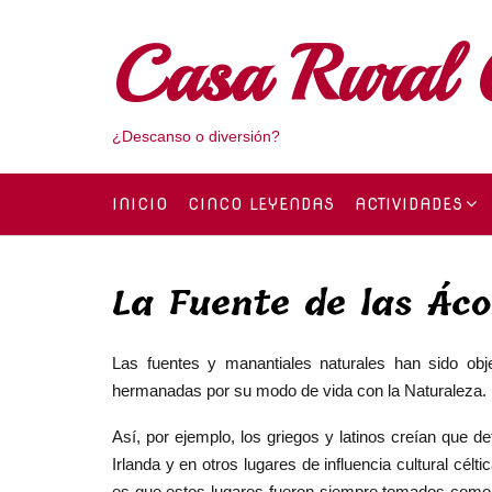
Skip
to
Casa Rural 
content
¿Descanso o diversión?
INICIO
CINCO LEYENDAS
ACTIVIDADES
La Fuente de las Ác
Las fuentes y manantiales naturales han sido obj
hermanadas por su modo de vida con la Naturaleza.
Así, por ejemplo, los griegos y latinos creían que d
Irlanda y en otros lugares de influencia cultural cé
es que estos lugares fueron siempre tomados como 