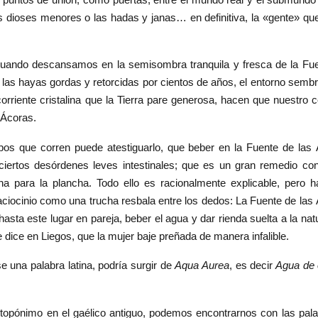
 los dioses menores o las hadas y janas… en definitiva, la «gente» qu
s cuando descansamos en la semisombra tranquila y fresca de la Fu
, las hayas gordas y retorcidas por cientos de años, el entorno semb
orriente cristalina que la Tierra pare generosa, hacen que nuestro 
 Ácoras.
os que corren puede atestiguarlo, que beber en la Fuente de las
ciertos desórdenes leves intestinales; que es un gran remedio con
a para la plancha. Todo ello es racionalmente explicable, pero 
aciocinio como una trucha resbala entre los dedos: La Fuente de las
hasta este lugar en pareja, beber el agua y dar rienda suelta a la nat
e dice en Liegos, que la mujer baje preñada de manera infalible.
e una palabra latina, podría surgir de
Aqua Aurea
, es decir
Agua de 
 topónimo en el gaélico antiguo, podemos encontrarnos con las pal