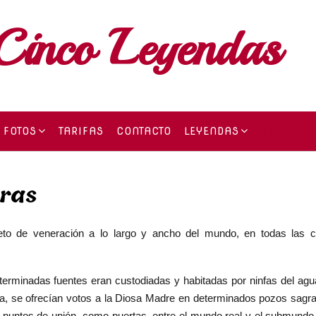
Cinco Leyendas
FOTOS
TARIFAS
CONTACTO
LEYENDAS
oras
eto de veneración a lo largo y ancho del mundo, en todas las c
eterminadas fuentes eran custodiadas y habitadas por ninfas del agu
ltica, se ofrecían votos a la Diosa Madre en determinados pozos sagr
puntos de unión, como puertas, entre el mundo real y el submund