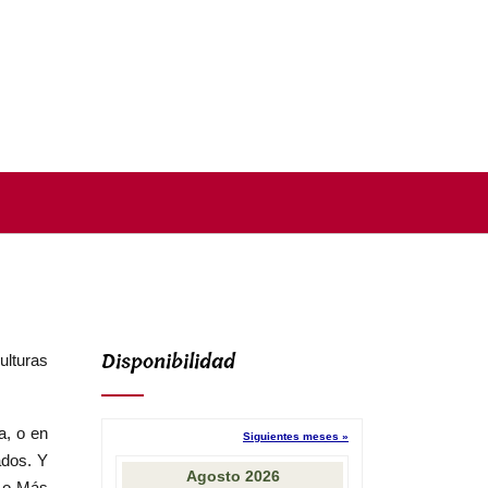
Disponibilidad
ulturas
a, o en
ados. Y
o o Más