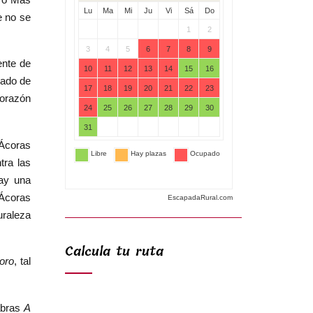
e no se
ente de
rado de
corazón
 Ácoras
tra las
hay una
 Ácoras
EscapadaRural.com
uraleza
Calcula tu ruta
oro
, tal
abras
A