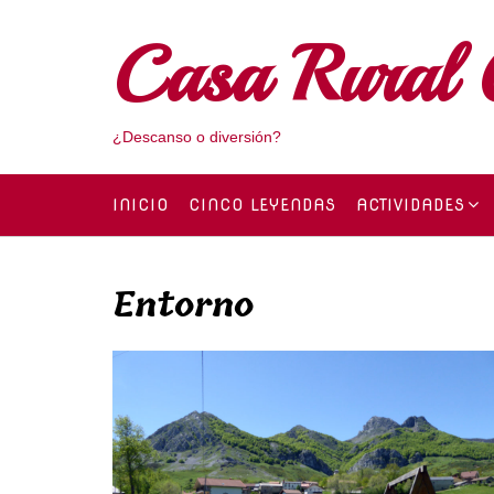
Skip
to
Casa Rural 
content
¿Descanso o diversión?
INICIO
CINCO LEYENDAS
ACTIVIDADES
Entorno