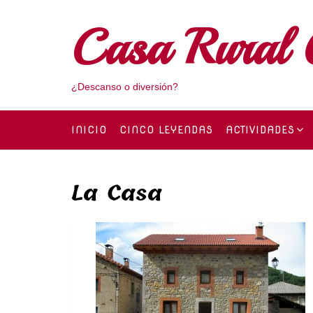
Skip
to
Casa Rural 
content
¿Descanso o diversión?
INICIO
CINCO LEYENDAS
ACTIVIDADES
La Casa